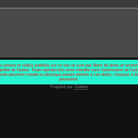
s photos et vidéos publiées sur ce site ne sont pas libres de droits et restent
priété de l'auteur. Toute reproduction reste interdite sans l'autorisation de l'aut
oute personne morale ou physique portant atteinte à ces droits, s'expose à d
poursuites.
Propulsé par
iGalerie