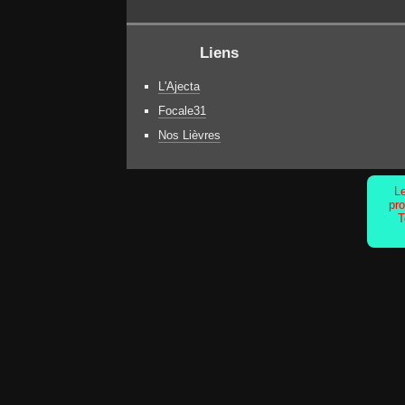
Liens
L'Ajecta
Focale31
Nos Lièvres
Le
pro
T