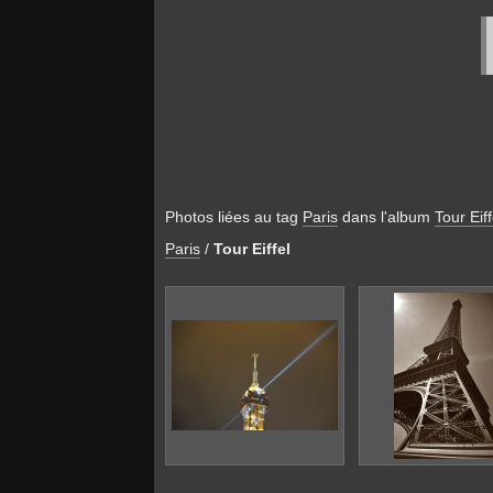
Photos liées au tag
Paris
dans l'album
Tour Eiff
Paris
/
Tour Eiffel