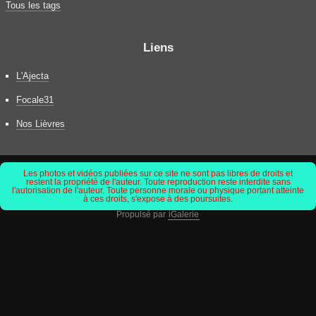
Tous les tags
Liens
L'Ajecta
Focale31
Nos Lièvres
Les photos et vidéos publiées sur ce site ne sont pas libres de droits et
restent la propriété de l'auteur. Toute reproduction reste interdite sans
l'autorisation de l'auteur. Toute personne morale ou physique portant atteinte
à ces droits, s'expose à des poursuites.
Propulsé par
iGalerie