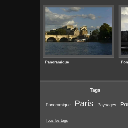
Panoramique
Pont
Tags
Paris
Por
Panoramique
Paysages
Tous les tags