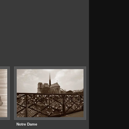
Notre Dame