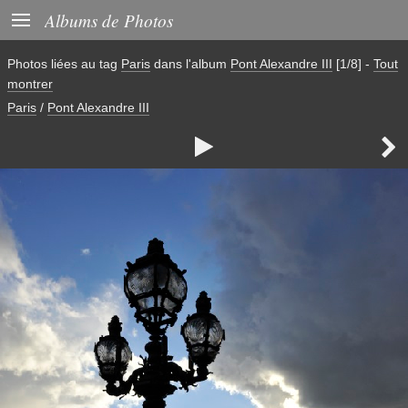

Albums de Photos
Photos liées au tag
Paris
dans l'album
Pont Alexandre III
[1/8]
-
Tout
montrer
Paris
/
Pont Alexandre III

