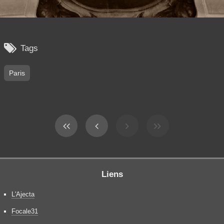

Tags
Paris
Liens
L'Ajecta
Focale31