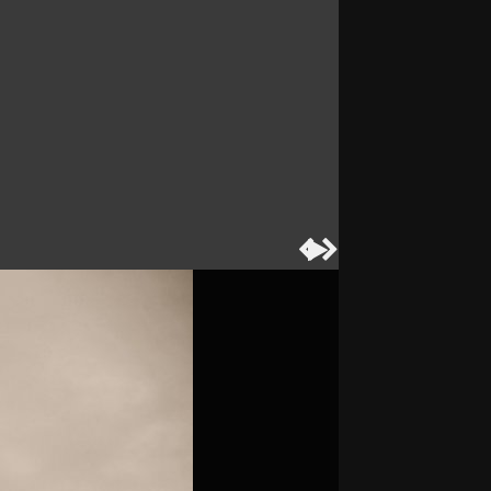


