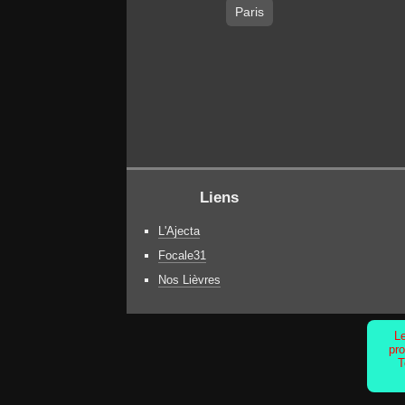
Paris
Liens
L'Ajecta
Focale31
Nos Lièvres
Le
pro
T