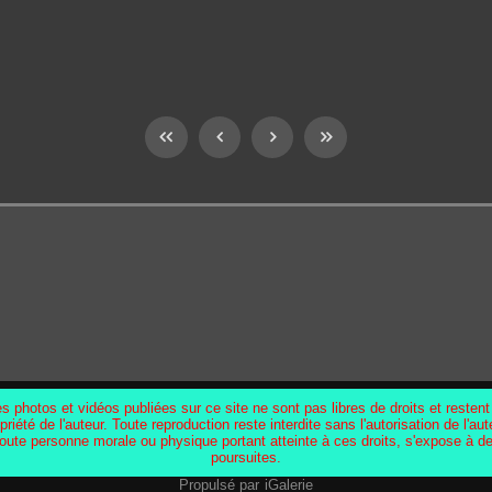
s photos et vidéos publiées sur ce site ne sont pas libres de droits et restent
priété de l'auteur. Toute reproduction reste interdite sans l'autorisation de l'aut
oute personne morale ou physique portant atteinte à ces droits, s'expose à d
poursuites.
Propulsé par
iGalerie