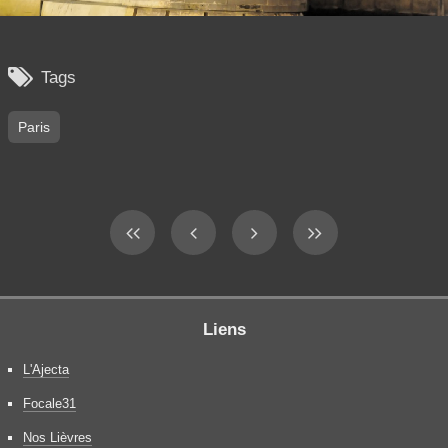

Tags
Paris
Liens
L'Ajecta
Focale31
Nos Lièvres