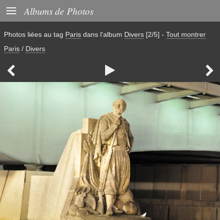

Albums de Photos
Photos liées au tag
Paris
dans l'album
Divers
[2/5]
-
Tout montrer
Paris
/
Divers


